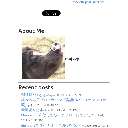
previous post
|
next post
About Me
mojavy
Recent posts
95/5 Mbps とは
(August 30, 2015 at 04:22 PM)
組み込み用プログラミング言語のパフォーマンス比
較
(April 21, 2015 at 01:10 AM)
最近読んだ本
(April 05, 2015 at 01:23 PM)
Phabricatorを使ったワークフローについて
(March 02,
2015 at 08:55 PM)
dnsimpleでダイナミックDNSをつかう
(December 23, 2014