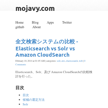
mojavy.com
Home
Blog
Apps
Twitter
github
About
全文検索システムの比較 -
Elasticsearch vs Solr vs
Amazon CloudSearch
February 10, 2014 at 01:05 AM | categories:
solr
,
aws
,
elasticsearch
,
web
|
0
Comments
Elasticsearch、Solr、及び Amazon CloudSearchの比較検
討を行った。
目次
目次
候補の選定方法
Solr