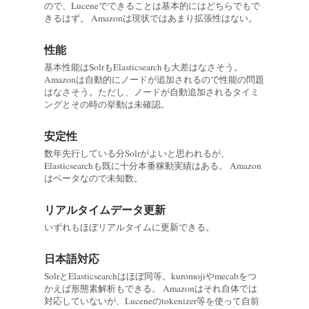
ので、Luceneでできることは基本的にはどちらでもで
きるはず。 Amazonは現状ではあまり拡張性はない。
性能
基本性能はSolrもElasticsearchも大差はなさそう。
Amazonは自動的にノードが追加されるので性能の問題
はなさそう。ただし、ノードが自動追加されるタイミ
ングとその時の挙動は未確認。
安定性
数年先行している分Solrがよいと思われるが、
Elasticsearchも既に十分本番稼動実績はある。 Amazon
はベータなので未知数。
リアルタイムデータ更新
いずれもほぼリアルタイムに更新できる。
日本語対応
SolrとElasticsearchはほぼ同等。kuromojiやmecabをつ
かえば形態素解析もできる。 Amazonはそれ自体では
対応していないが、Luceneのtokenizer等を使って自前