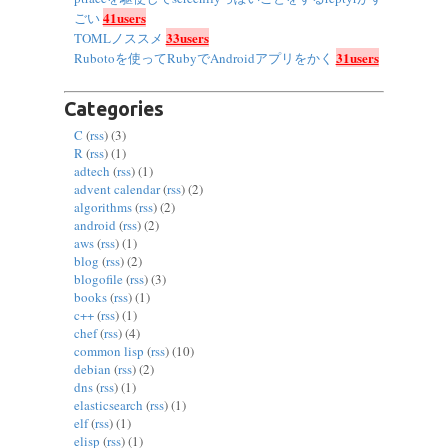
41users
ごい
33users
TOMLノススメ
31users
Rubotoを使ってRubyでAndroidアプリをかく
Categories
C
(
rss
) (3)
R
(
rss
) (1)
adtech
(
rss
) (1)
advent calendar
(
rss
) (2)
algorithms
(
rss
) (2)
android
(
rss
) (2)
aws
(
rss
) (1)
blog
(
rss
) (2)
blogofile
(
rss
) (3)
books
(
rss
) (1)
c++
(
rss
) (1)
chef
(
rss
) (4)
common lisp
(
rss
) (10)
debian
(
rss
) (2)
dns
(
rss
) (1)
elasticsearch
(
rss
) (1)
elf
(
rss
) (1)
elisp
(
rss
) (1)