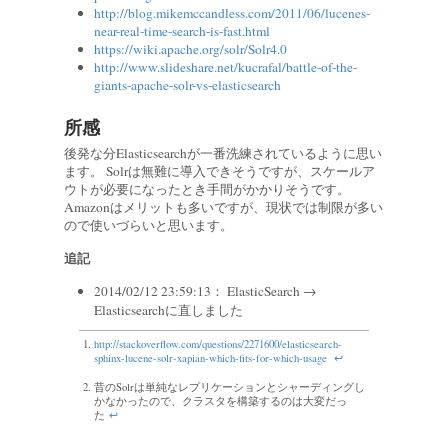
http://blog.mikemccandless.com/2011/06/lucenes-
near-real-time-search-is-fast.html
https://wiki.apache.org/solr/Solr4.0
http://www.slideshare.net/kucrafal/battle-of-the-
giants-apache-solr-vs-elasticsearch
所感
後発な分Elasticsearchが一番洗練されているように思い
ます。 Solrは無難に導入できそうですが、スケールア
ウトが必要になったとき手間がかかりそうです。
Amazonはメリットも多いですが、現状では制限が多い
ので使いづらいと思います。
追記
2014/02/12 23:59:13： ElasticSearch →
Elasticsearchに直しました
http://stackoverflow.com/questions/2271600/elasticsearch-
sphinx-lucene-solr-xapian-which-fits-for-which-usage
↩
昔のSolrは単純なレプリケーションとシャーディングし
かなかったので、クラスタを構築するのは大変だっ
た
↩