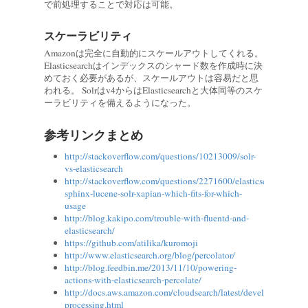
で前処理することで対応は可能。
スケーラビリティ
Amazonは完全に自動的にスケールアウトしてくれる。
Elasticsearchはインデックスのシャード数を作成時に決
めておく必要があるが、スケールアウトは容易だと思
われる。 Solrはv4からはElasticsearchと大体同等のスケ
ーラビリティを備えるようになった。
参考リンクまとめ
http://stackoverflow.com/questions/10213009/solr-
vs-elasticsearch
http://stackoverflow.com/questions/2271600/elasticsearch-
sphinx-lucene-solr-xapian-which-fits-for-which-
usage
http://blog.kakipo.com/trouble-with-fluentd-and-
elasticsearch/
https://github.com/atilika/kuromoji
http://www.elasticsearch.org/blog/percolator/
http://blog.feedbin.me/2013/11/10/powering-
actions-with-elasticsearch-percolate/
http://docs.aws.amazon.com/cloudsearch/latest/developerguide/t
processing.html