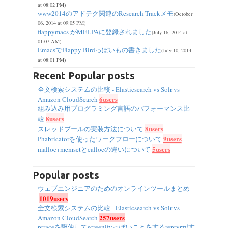
at 08:02 PM)
www2014のアドテク関連のResearch Trackメモ
(October
06, 2014 at 09:05 PM)
flappymacs がMELPAに登録されました
(July 16, 2014 at
01:07 AM)
EmacsでFlappy Birdっぽいもの書きました
(July 10, 2014
at 08:01 PM)
Recent Popular posts
全文検索システムの比較 - Elasticsearch vs Solr vs
6users
Amazon CloudSearch
組み込み用プログラミング言語のパフォーマンス比
8users
較
8users
スレッドプールの実装方法について
9users
Phabricatorを使ったワークフローについて
5users
malloc+memsetとcallocの違いについて
Popular posts
ウェブエンジニアのためのオンラインツールまとめ
1019users
全文検索システムの比較 - Elasticsearch vs Solr vs
257users
Amazon CloudSearch
ptraceを駆使してscreenifyっぽいことをするreptyrがす