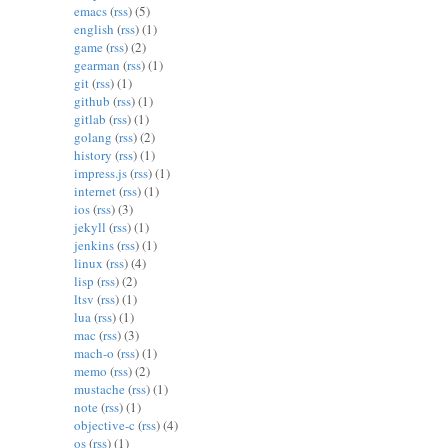
emacs
(
rss
) (5)
english
(
rss
) (1)
game
(
rss
) (2)
gearman
(
rss
) (1)
git
(
rss
) (1)
github
(
rss
) (1)
gitlab
(
rss
) (1)
golang
(
rss
) (2)
history
(
rss
) (1)
impress.js
(
rss
) (1)
internet
(
rss
) (1)
ios
(
rss
) (3)
jekyll
(
rss
) (1)
jenkins
(
rss
) (1)
linux
(
rss
) (4)
lisp
(
rss
) (2)
ltsv
(
rss
) (1)
lua
(
rss
) (1)
mac
(
rss
) (3)
mach-o
(
rss
) (1)
memo
(
rss
) (2)
mustache
(
rss
) (1)
note
(
rss
) (1)
objective-c
(
rss
) (4)
os
(
rss
) (1)