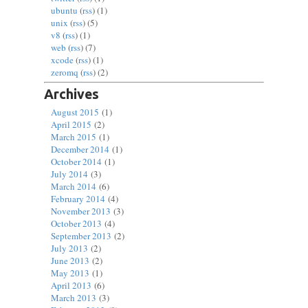
ubuntu
(
rss
) (1)
unix
(
rss
) (5)
v8
(
rss
) (1)
web
(
rss
) (7)
xcode
(
rss
) (1)
zeromq
(
rss
) (2)
Archives
August 2015
(1)
April 2015
(2)
March 2015
(1)
December 2014
(1)
October 2014
(1)
July 2014
(3)
March 2014
(6)
February 2014
(4)
November 2013
(3)
October 2013
(4)
September 2013
(2)
July 2013
(2)
June 2013
(2)
May 2013
(1)
April 2013
(6)
March 2013
(3)