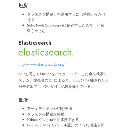
短所
クラスタを構築して運用するには手間がかかり
そう
SolrCloudはzookeeperに依存するためサーバ台
数もかさむ
Elasticsearch
http://www.elasticsearch.org/
Solrと同じくLuceneをバックエンドにした全文検索シ
1
ステム。開発者の言
によると、Solrより洗練された分
2
散モデルで
、使いやすいAPIを備えている。
長所
アーキテクチャやUIが今風
クラスタの構築が簡単
KibanaやLogstashと連携できる
Percolate APIというpush通知のような機能を簡