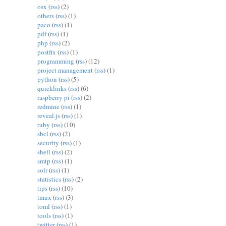
osx
(
rss
) (2)
others
(
rss
) (1)
paco
(
rss
) (1)
pdf
(
rss
) (1)
php
(
rss
) (2)
postfix
(
rss
) (1)
programming
(
rss
) (12)
project management
(
rss
) (1)
python
(
rss
) (5)
quicklinks
(
rss
) (6)
raspberry pi
(
rss
) (2)
redmine
(
rss
) (1)
reveal.js
(
rss
) (1)
ruby
(
rss
) (10)
sbcl
(
rss
) (2)
security
(
rss
) (1)
shell
(
rss
) (2)
smtp
(
rss
) (1)
solr
(
rss
) (1)
statistics
(
rss
) (2)
tips
(
rss
) (10)
tmux
(
rss
) (3)
toml
(
rss
) (1)
tools
(
rss
) (1)
twitter
(
rss
) (1)