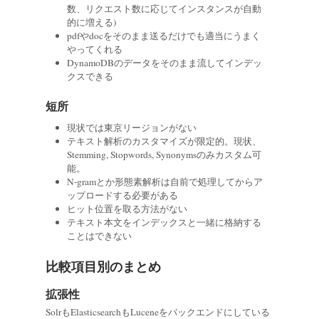
数、リクエスト数に応じてインスタンスが自動
的に増える)
pdfやdocをそのまま送るだけでも適当にうまく
やってくれる
DynamoDBのデータをそのまま流してインデッ
クスできる
短所
現状では東京リージョンがない
テキスト解析のカスタマイズが限定的。現状、
Stemming, Stopwords, Synonymsのみカスタム可
能。
N-gramとか形態素解析は自前で処理してからア
ップロードする必要がある
ヒット位置を取る方法がない
テキスト本文をインデックスと一緒に格納する
ことはできない
比較項目別のまとめ
拡張性
SolrもElasticsearchもLuceneをバックエンドにしている